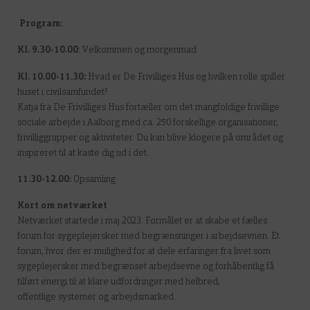
Program:
Kl. 9.30-10.00
: Velkommen og morgenmad
Kl. 10.00-11.30:
Hvad er De Frivilliges Hus og hvilken rolle spiller
huset i civilsamfundet?
Katja fra De Frivilliges Hus fortæller om det mangfoldige frivillige
sociale arbejde i Aalborg med ca. 250 forskellige organisationer,
frivilliggrupper og aktiviteter. Du kan blive klogere på området og
inspireret til at kaste dig ud i det.
11.30-12.00:
Opsamling
Kort om netværket
Netværket startede i maj 2023. Formålet er at skabe et fælles
forum for sygeplejersker med begrænsninger i arbejdsevnen. Et
forum, hvor der er mulighed for at dele erfaringer fra livet som
sygeplejersker med begrænset arbejdsevne og forhåbentlig få
tilført energi til at klare udfordringer med helbred,
offentlige systemer og arbejdsmarked.