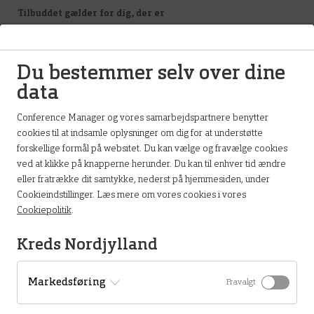
Tilbuddet gælder for dig, der er
• langtidssygemeldt i eller uden job med behov for varige
arbejdsrelaterede skåneløsninger
• førtidspensionist i eller uden løntilskudsjob
Du bestemmer selv over dine
• i ressourceforløb
data
• i fleksjob eller på ledighedsydelse
• i skånejob eller har nedsat erhvervsevne.
Conference Manager og vores samarbejdspartnere benytter
Det er gratis at være medlem af netværket.
cookies til at indsamle oplysninger om dig for at understøtte
Der er adgang til kredskontoret uden brug af trapper.
forskellige formål på websitet. Du kan vælge og fravælge cookies
Der er desværre ikke handicapvenligt wc på kredskontoret.
ved at klikke på knapperne herunder. Du kan til enhver tid ændre
eller fratrække dit samtykke, nederst på hjemmesiden, under
Med venlig hilsen
Cookieindstillinger. Læs mere om vores cookies i vores
Cookiepolitik
.
Tovholdergruppen for netværket:
Kreds Nordjylland
Anne-Sofie Elmengaard Grønlund
Thine Hjeds Holm Mikkelsen
Rikke Saabye Ottosen
Markedsføring
Fravalgt
Helle Aagaard Petersen